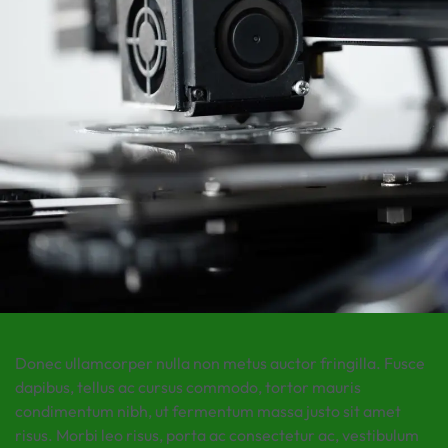
Donec ullamcorper nulla non metus auctor fringilla. Fusce
dapibus, tellus ac cursus commodo, tortor mauris
condimentum nibh, ut fermentum massa justo sit amet
risus. Morbi leo risus, porta ac consectetur ac, vestibulum