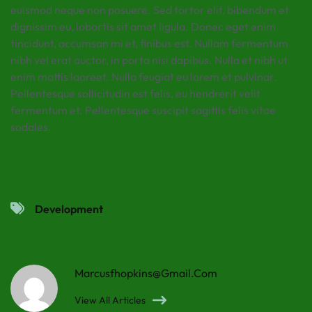
euismod neque non posuere. Sed tortor elit, bibendum et
dignissim eu, lobortis sit amet ligula. Donec eget enim
tincidunt, accumsan mi et, finibus est. Nullam fermentum
nibh vel erat auctor, in porta nisi dapibus. Nulla et nibh ut
enim mattis laoreet. Nulla feugiat eu lorem et pulvinar.
Pellentesque sollicitudin est felis, eu hendrerit velit
fermentum et. Pellentesque suscipit sagittis felis vitae
sodales.
Development
Marcusfhopkins@gmail.com
View All Articles